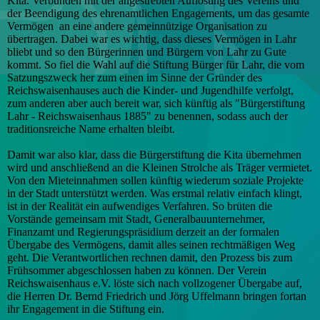
Kita. Verbunden mit der angestrebten Auflösung des Vereins und
der Beendigung des ehrenamtlichen Engagements, um das gesamte
Vermögen an eine andere gemeinnützige Organisation zu
übertragen. Dabei war es wichtig, dass dieses Vermögen in Lahr
bliebt und so den Bürgerinnen und Bürgern von Lahr zu Gute
kommt. So fiel die Wahl auf die Stiftung Bürger für Lahr, die vom
Satzungszweck her zum einen im Sinne der Gründer des
Reichswaisenhauses auch die Kinder- und Jugendhilfe verfolgt,
zum anderen aber auch bereit war, sich künftig als "Bürgerstiftung
Lahr - Reichswaisenhaus 1885" zu benennen, sodass auch der
traditionsreiche Name erhalten bleibt.
Damit war also klar, dass die Bürgerstiftung die Kita übernehmen
wird und anschließend an die Kleinen Strolche als Träger vermietet.
Von den Mieteinnahmen sollen künftig wiederum soziale Projekte
in der Stadt unterstützt werden. Was erstmal relativ einfach klingt,
ist in der Realität ein aufwendiges Verfahren. So brüten die
Vorstände gemeinsam mit Stadt, Generalbauunternehmer,
Finanzamt und Regierungspräsidium derzeit an der formalen
Übergabe des Vermögens, damit alles seinen rechtmäßigen Weg
geht. Die Verantwortlichen rechnen damit, den Prozess bis zum
Frühsommer abgeschlossen haben zu können. Der Verein
Reichswaisenhaus e.V. löste sich nach vollzogener Übergabe auf,
die Herren Dr. Bernd Friedrich und Jörg Uffelmann bringen fortan
ihr Engagement in die Stiftung ein.