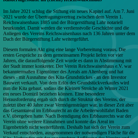
Im Jahre 2021 schlug die Stiftung ein neues Kapitel auf. Am 7. Juni
2021 wurde der Übertragungsvertrag zwischen dem Verein 1.
Reichswaisenhaus 1885 und der Bürgerstiftung Lahr notariell
beurkundet. Damit werden die verdienstvolle Geschichte und die
Anliegen des Vereins Reichswaisenhaus nach 136 Jahren unter dem
Dach der Bürgerstiftung Lahr weitergeführt.
Diesem formalen Akt ging eine lange Vorbereitung voraus. Die
ersten Gespräche zu dem gemeinsamen Projekt liefen vor vier
Jahren, die darauffolgende Zeit wurde es dann in Abstimmung mit
der Stadt immer konkreter. Der Verein Reichswaisenhaus e.V. war
bekanntermaßen Eigentümer des Areals am Altenberg und hat
dieses - mit Ausnahme des Kita-Grundstückes - an den Investor
Bauwert verkauft. Von dem Erlös des Grundstückverkaufes wird
nun die Kita gebaut, sodass die Kleinen Strolche ab Winter 2021
ein neues Domizil beziehen können. Eine besondere
Herausforderung ergab sich durch die Struktur des Vereins, der
zuletzt über 40 Jahre zwar Vermögensträger war, in dieser Zeit aber
das Gesamtareal im Erbbaurecht an die Arbeiterwohlfahrt Baden
e.V. übergeben hatte. Nach Beendigung des Erbbaurechts war der
Verein ohne weitere Einnahmen und konnte das Areal im
Eigenbetrieb nicht weiterführen. Deshalb hat sich der Verein zum
Verkauf entschieden, ausgenommen der notwendigen Fläche für die